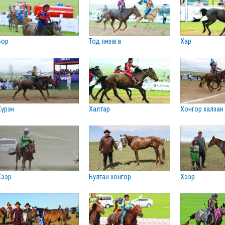
бор
тод янзага
хар
хүрэн
халтар
хонгор халзан
хээр
булган хонгор
хээр