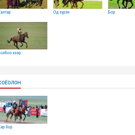
халтар
од хүрэн
бор
золбоо хээр
СОЁОЛОН
хар бор