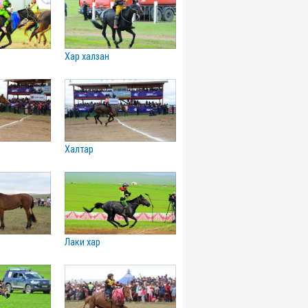
хар халзан
халтар
лаки хар