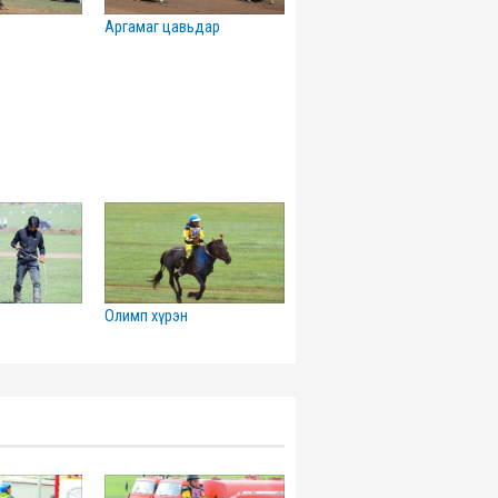
аргамаг цавьдар
олимп хүрэн