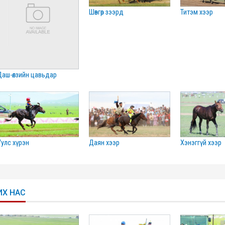
шөвгөр зээрд
титэм хээр
даш-өлзийн цавьдар
уулс хүрэн
даян хээр
хэнэггүй хээр
ИХ НАС