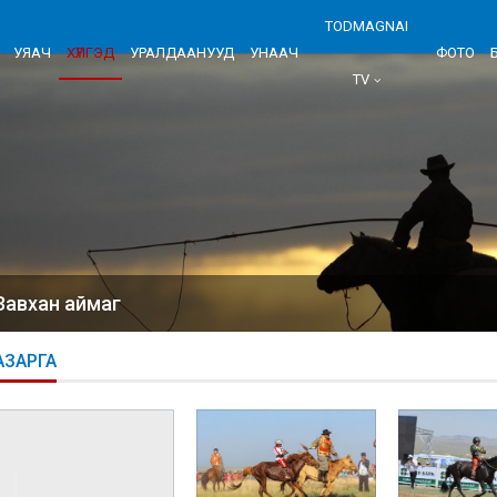
TODMAGNAI
УЯАЧ
ХҮЛГЭД
УРАЛДААНУУД
УНААЧ
ФОТО
TV
Завхан аймаг
АЗАРГА