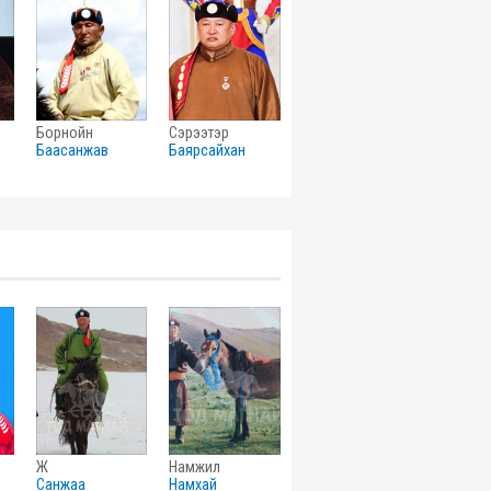
борнойн
сэрээтэр
баасанжав
баярсайхан
ж
намжил
санжаа
намхай