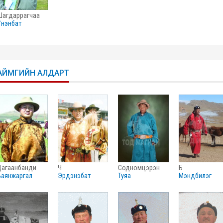
шагдаррагчаа
үнэнбат
АЙМГИЙН АЛДАРТ
цагаанбанди
ч
содномцэрэн
б
баянжаргал
эрдэнэбат
туяа
мэндбилэг