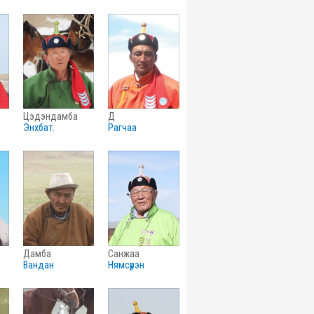
цэдэндамба
д
энхбат.
рагчаа
дамба
санжаа
вандан
нямсүрэн