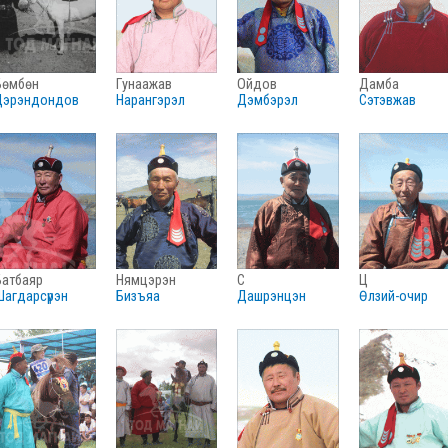
бөмбөн
гунаажав
ойдов
дамба
цэрэндондов
нарангэрэл
дэмбэрэл
сэтэвжав
батбаяр
нямцэрэн
с
ц
шагдарсүрэн
бизъяа
дашрэнцэн
өлзий-очир