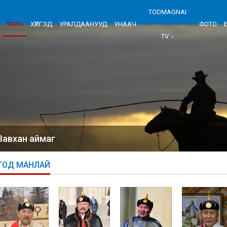
TODMAGNAI
УЯАЧ
ХҮЛГЭД
УРАЛДААНУУД
УНААЧ
ФОТО
TV
Завхан аймаг
ТОД МАНЛАЙ