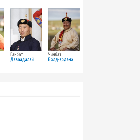
ганбат
чинбат
даваадалай
болд-эрдэнэ