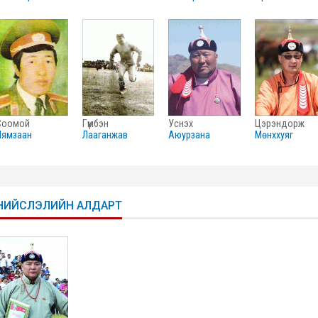
соомой
гүмбэн
уснэх
цэрэндорж
нямзаан
лааганжав
аюурзана
мөнххуяг
НИЙСЛЭЛИЙН АЛДАРТ