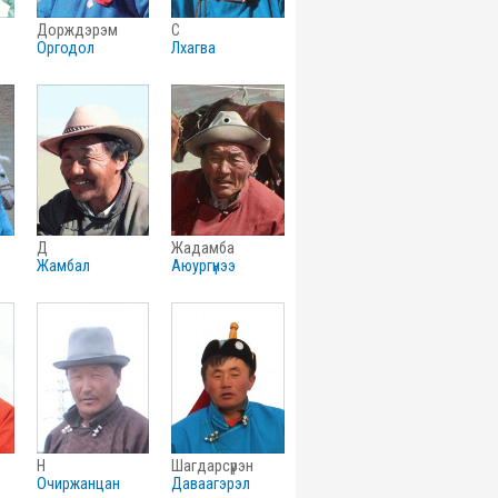
дорждэрэм
с
оргодол
лхагва
д
жадамба
жамбал
аюургүнээ
н
шагдарсүрэн
очиржанцан
даваагэрэл