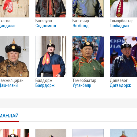
лхагва
бэгзсүрэн
бат-очир
төмөрбаатар
цандэлэг
содномцог
энхболд
галбадрах
намжилцэрэн
балдорж
төмөрбаатар
дашзэвэг
даш-өлзий
баярдорж
ууганбаяр
дагвадорж
МАНЛАЙ