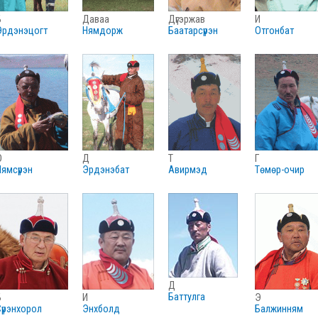
б
даваа
дүгэржав
и
эрдэнэцогт
нямдорж
баатарсүрэн
отгонбат
о
д
т
г
нямсүрэн
эрдэнэбат
авирмэд
төмөр-очир
д
баттулга
б
и
э
сүрэнхорол
энхболд
балжинням