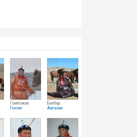
гомбожав
балбар
гончиг
амгалан