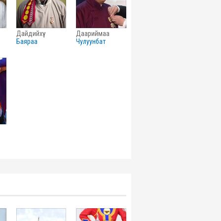
дайдийхүү
даариймаа
баяраа
чулуунбат