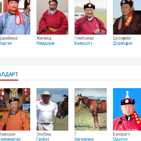
дариймаа
жигжид
гомбожав
цоохүүгийн
жаргал
нямдорж
баярцогт
доржсүрэн
АЛДАРТ
жамсран
энэбиш
г
банзрагч
баянжаргал
ганбат
нагааранз
оросоо