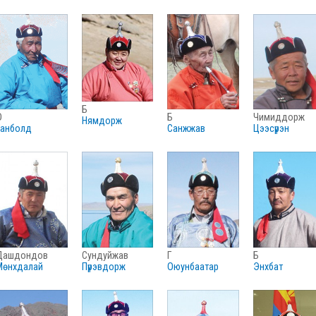
б
о
б
чимиддорж
нямдорж
ганболд
санжжав
цээсүрэн
дашдондов
сундуйжав
г
б
мөнхдалай
пүрэвдорж
оюунбаатар
энхбат