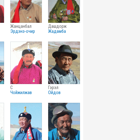
жанцанбал
дашдорж
эрдэнэ-очир
жадамба
с
гэрэл
чойжилжав
ойдов