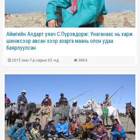
Аймгийн Алдарт уяач С.Пүрэвдорж: Унаганаас нь харж
шинжсээр авсан хээр азарга маань олон удаа
баярлуулсан
2015 оны 7-р сарын 03 -нд
3864