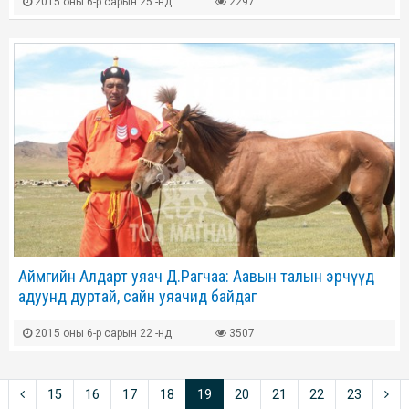
2015 оны 6-р сарын 25 -нд
2297
Аймгийн Алдарт уяач Д.Рагчаа: Аавын талын эрчүүд
адуунд дуртай, сайн уяачид байдаг
2015 оны 6-р сарын 22 -нд
3507
15
16
17
18
19
20
21
22
23