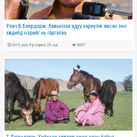
Уяач Б.Баярдорж: Аавынхаа адуу хариулж явсан энэ
хөндийд нэрийг нь гаргалаа
2015 оны 9-р сарын 25 -нд
5807
Т.Дагвадорж: Хийхээр төлөвлөсөн ажил олон байна