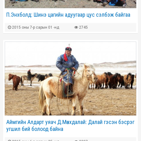
П.Энхболд: Шинэ цагийн адуугаар цус сэлбэж байгаа
2015 оны 7-р сарын 01 -нд
2745
Аймгийн Алдарт уяач Д.Мөнхдалай: Далай гэсэн бэсрэг
угшил бий болоод байна