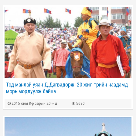
Тод манлай уяач Д.Дагвадорж: 20 жил төрийн наадамд
морь мордуулж байна
2015 оны 8-р сарын 20 -нд
5680