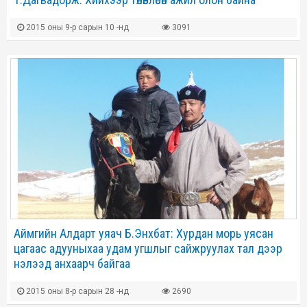
2015 оны 9-р сарын 10 -нд
3091
Аймгийн Алдарт уяач Б.Энхбат: Хурдан морь уясан
цагаас адууныхаа удам угшлыг сайжруулах тал дээр
нэлээд анхаарч байгаа
2015 оны 8-р сарын 28 -нд
2690