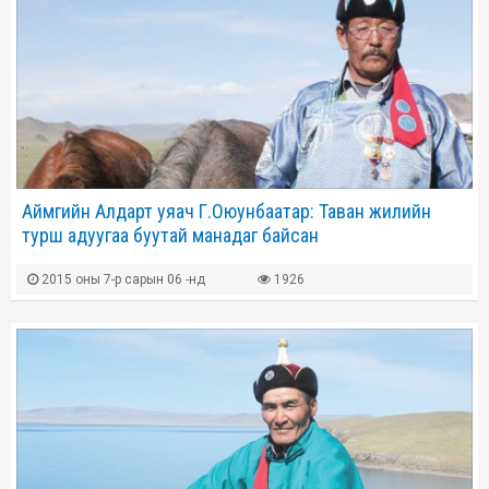
Аймгийн Алдарт уяач Г.Оюунбаатар: Таван жилийн
турш адуугаа буутай манадаг байсан
2015 оны 7-р сарын 06 -нд
1926