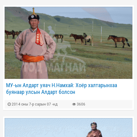
МУ-ын Алдарт уяач Н.Намхай: Хоёр халтарынхаа
буянаар улсын Алдарт болсон
2014 оны 7-р сарын 07 -нд
3606