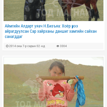
Аймгийн Алдарт уяач Н.Бизъяа: Хоёр үрээ
айрагдуулсан Сар хайрханы даншиг хамгийн сайхан
санагддаг
2014 оны 7-р сарын 02 -нд
3304