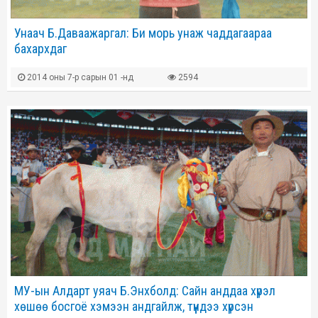
Унаач Б.Даваажаргал: Би морь унаж чаддагаараа
бахархдаг
2014 оны 7-р сарын 01 -нд
2594
МУ-ын Алдарт уяач Б.Энхболд: Сайн анддаа хүрэл
хөшөө босгоё хэмээн андгайлж, түүндээ хүрсэн