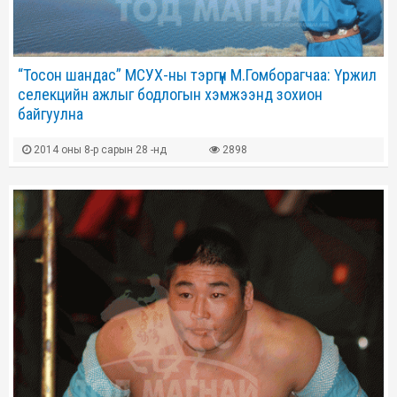
“Тосон шандас” МСУХ-ны тэргүүн М.Гомборагчаа: Үржил
селекцийн ажлыг бодлогын хэмжээнд зохион
байгуулна
2014 оны 8-р сарын 28 -нд
2898