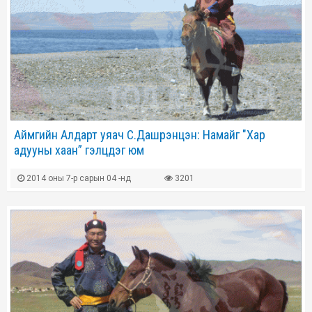
Аймгийн Алдарт уяач С.Дашрэнцэн: Намайг "Хар
адууны хаан” гэлцдэг юм
2014 оны 7-р сарын 04 -нд
3201