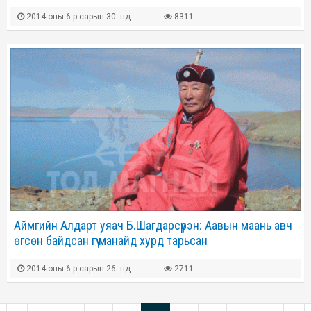
2014 оны 6-р сарын 30 -нд
8311
Аймгийн Алдарт уяач Б.Шагдарсүрэн: Аавын маань авч
өгсөн байдсан гүү манайд хурд тарьсан
2014 оны 6-р сарын 26 -нд
2711