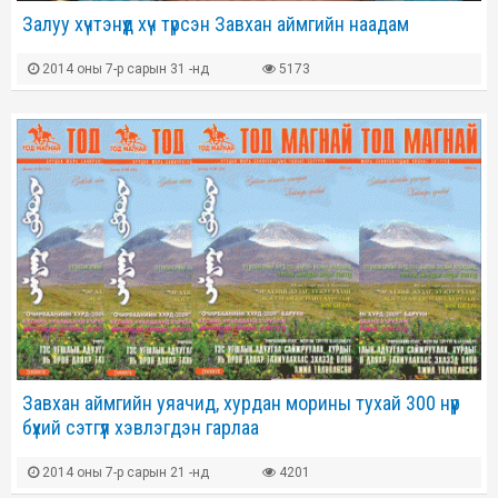
Залуу хүчтэнүүд хүч түрсэн Завхан аймгийн наадам
2014 оны 7-р сарын 31 -нд
5173
Завхан аймгийн уяачид, хурдан морины тухай 300 нүүр
бүхий сэтгүүл хэвлэгдэн гарлаа
2014 оны 7-р сарын 21 -нд
4201