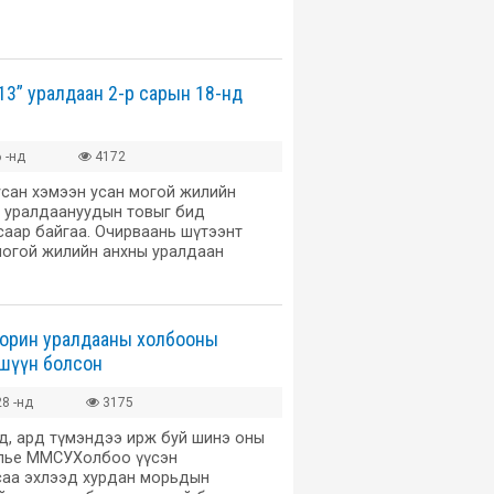
13” уралдаан 2-р сарын 18-нд
 -нд
4172
усан хэмээн усан могой жилийн
н уралдаануудын товыг бид
саар байгаа. Очирваань шүтээнт
 могой жилийн анхны уралдаан
морин уралдааны холбооны
ишүүн болсон
8 -нд
3175
д, ард түмэндээ ирж буй шинэ оны
лье ММСУХолбоо үүсэн
саа эхлээд хурдан морьдын