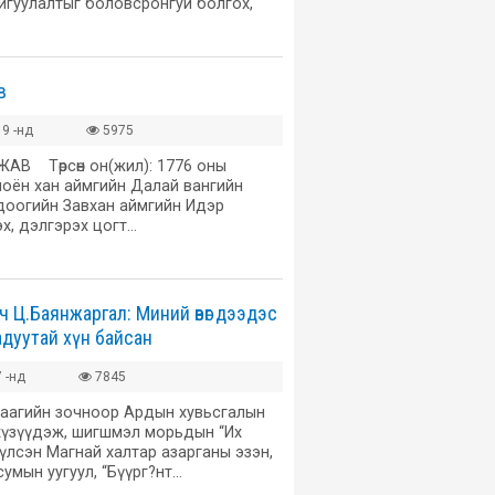
йгуулалтыг боловсронгуй болгох,
в
9 -нд
5975
АВ Төрсөн он(жил): 1776 оны
ноён хан аймгийн Далай вангийн
доогийн Завхан аймгийн Идэр
эх, дэлгэрэх цогт…
 Ц.Баянжаргал: Миний өвөг дээдэс
адуутай хүн байсан
 -нд
7845
даагийн зочноор Ардын хувьсгалын
хүзүүдэж, шигшмэл морьдын “Их
үлсэн Магнай халтар азарганы эзэн,
сумын уугуул, “Бүүрг?нт…