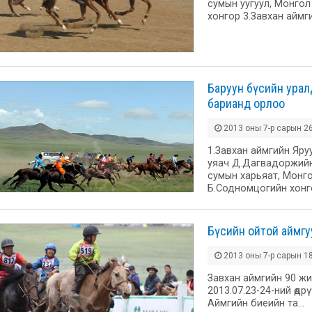
сумын уугуул, Монго
хонгор 3.Завхан аймг
Баруун бүсийн урал
барианд орлоо
2013 оны 7-р сарын 26
1.Завхан аймгийн Яру
уяач Д.Дагвадоржийн
сумын харьяат, Монг
Б.Содномцогийн хонг
Бүсийн ойтой аймгуу
2013 оны 7-р сарын 18
Завхан аймгийн 90 жил
2013.07.23-24-ний 
Аймгийн биеийн та…