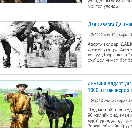
уралдааны зохион ба
монгол уяачды…
Даян аварга Дашжа
2012 оны 10-р сарын 1
Аваргын алдар: ДАШЖ
орчимНутаг ус: Сайн 
хошуу, Дээрх шавь(О
сум)Цол чимэг: бат б
Аймгийн Алдарт уяач
1000 цагаан жороо 
2012 оны 5-р сарын 27
“Тод магнай”-н энэ у
86 жилийн ойд аман 
хурд” уралдаанд түрү
Завхан аймгийн Яруу 