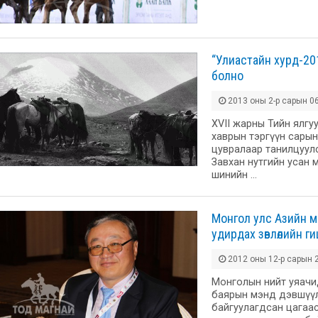
“Улиастайн хурд-20
болно
2013 оны 2-р сарын 06
XVII жарны Тийн ялгу
хаврын тэргүүн сары
цувралаар танилцуул
Завхан нутгийн усан
шинийн …
Монгол улс Азийн 
удирдах зөвлөлийн г
2012 оны 12-р сарын 2
Монголын нийт уяачи
баярын мэнд дэвшүү
байгуулагдсан цагаа