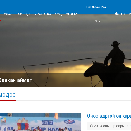
TODMAGNAI
УЯАЧ
ХҮЛГЭД
УРАЛДААНУУД
УНААЧ
ФОТО
TV
Завхан аймаг
МЭДЭЭ
Оноо өндөртэй он ха
2013 оны 9-р сарын 03