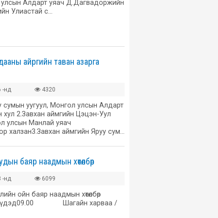
л улсын Алдарт уяач Д.Дагвадоржийн
ийн Улиастай с…
дааны айргийн таван азарга
 -нд
4320
у сумын уугуул, Монгол улсын Алдарт
 хул 2.Завхан аймгийн Цэцэн-Уул
ол улсын Манлай уяач
ор халзан3.Завхан аймгийн Яруу сум…
дын баяр наадмын хөтөлбөр
 -нд
6099
ийн ойн баяр наадмын хөтөлбөр
өдрүүдэд09.00 Шагайн харваа /