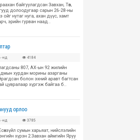
аахан байгуулагдсан Завхан, Төв,
мгууд долоодугаар сарын 26-28-ны
 ойг нутаг нуга, ахан дүүс, хамт
рч, эрийн гурван наад…
лтар
 -нд
4184
лагдсаны 807, АХ-ын 92 жилийн
адмын хурдан морины азарганы
йрагдсан болон эхний аравт багтсан
ай цувралаар хүргэж байгаа б…
анууд орлоо
 -нд
3785
Есөнзүйл сумын харьяат, нийслэлийн
энгийн хүрэн 2.Завхан аймгийн Яруу