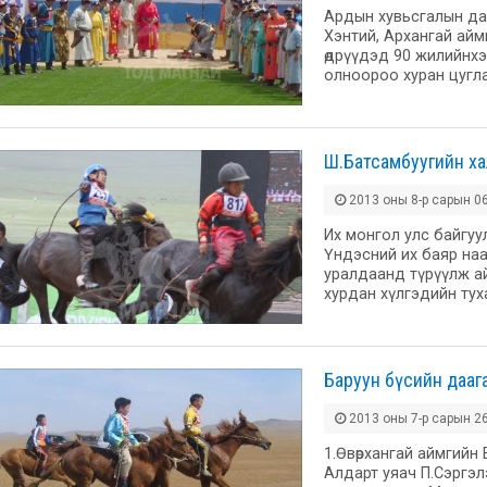
Ардын хувьсгалын дар
Хэнтий, Архангай ай
өдрүүдэд 90 жилийнхээ
олноороо хуран цугла
Ш.Батсамбуугийн ха
2013 оны 8-р сарын 06
Их монгол улс байгуу
Үндэсний их баяр на
уралдаанд түрүүлж а
хурдан хүлгэдийн тух
Баруун бүсийн дааг
2013 оны 7-р сарын 26
1.Өвөрхангай аймгийн 
Алдарт уяач П.Сэргэл