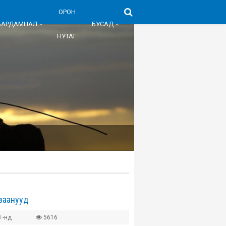
ОРОН
БАРДАМНАЛ
БУСАД
НУТАГ
рваанууд
 -нд
5616