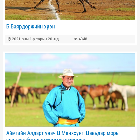
Б.Баярдоржийн хүрэн
2021 оны 1-р сарын 20 -нд
4348
Аймгийн Алдарт уяач Ц.Мөнххуяг: Цавьдар морь
уралдах бүртээ амжилтаа ахиулдаг