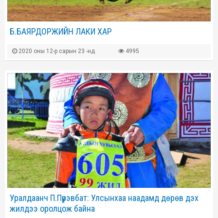
Б.БАЯРДОРЖИЙН ЛАКИ ХАР
2020 оны 12-р сарын 23 -нд
4995
Уралдаанч П.Пүрэвбат: Улсынхаа наадамд дөрөв дэх
жилдээ оролцож байна