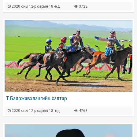
2020 оны 12-р сарын 18 -нд
3722
Т.Баяржавхлангийн халтар
2020 оны 12-р сарын 18 -нд
4763