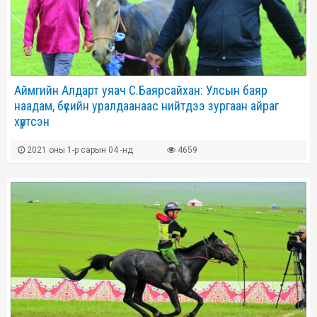
Аймгийн Алдарт уяач С.Баярсайхан: Улсын баяр
наадам, бүсийн уралдаанаас нийтдээ зургаан айраг
хүртсэн
2021 оны 1-р сарын 04 -нд
4659