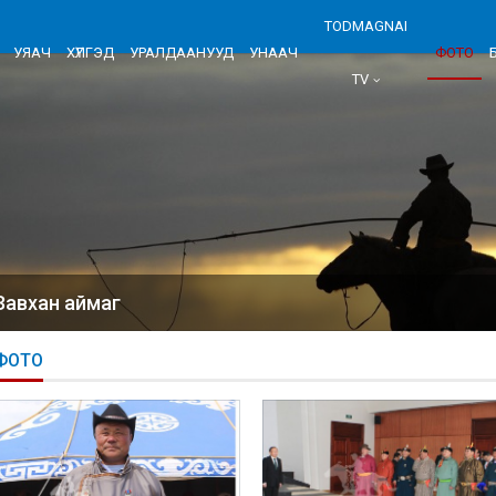
TODMAGNAI
УЯАЧ
ХҮЛГЭД
УРАЛДААНУУД
УНААЧ
ФОТО
TV
Завхан аймаг
ФОТО