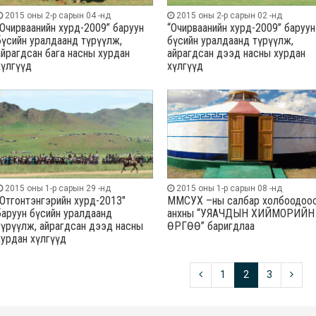
2015 оны 2-р сарын 04 -нд
2015 оны 2-р сарын 02 -нд
“Очирваанийн хурд-2009” баруун
“Очирваанийн хурд-2009” баруун
бүсийн уралдаанд түрүүлж,
бүсийн уралдаанд түрүүлж,
айрагдсан бага насны хурдан
айрагдсан дээд насны хурдан
хүлгүүд
хүлгүүд
2015 оны 1-р сарын 29 -нд
2015 оны 1-р сарын 08 -нд
"Отгонтэнгэрийн хурд-2013"
ММСУХ –ны салбар холбоодоо
баруун бүсийн уралдаанд
анхны “УЯАЧДЫН ХИЙМОРИЙН
түрүүлж, айрагдсан дээд насны
ӨРГӨӨ” баригдлаа
хурдан хүлгүүд
1
2
3