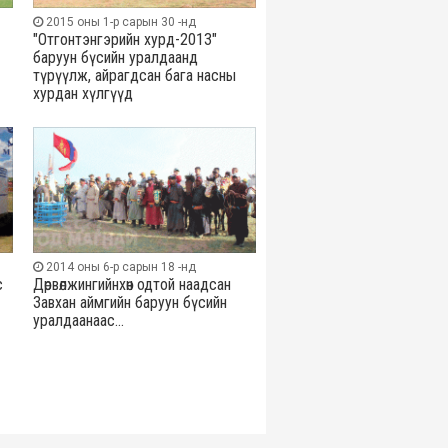
2015 оны 1-р сарын 30 -нд
"Отгонтэнгэрийн хурд-2013"
баруун бүсийн уралдаанд
түрүүлж, айрагдсан бага насны
хурдан хүлгүүд
2014 оны 6-р сарын 18 -нд
с
Дөрвөлжингийнхөн одтой наадсан
Завхан аймгийн баруун бүсийн
уралдаанаас...