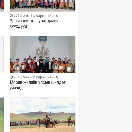
2015 оны 2-р сарын 27 -нд
Улсын шилдэг уралдаанч
хүүхдүүд
2015 оны 2-р сарын 24 -нд
Морин жилийн улсын шилдэг
уяачид