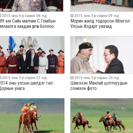
2015 оны 6-р сарын 08 -нд
2015 оны 3-р сарын 09 -нд
МУ-ын Сайн малчин С.Гомбын
Морин жилд тодорсон Монгол
мялаалга наадам өргөн боллоо
Улсын Алдарт уяачид
2015 оны 2-р сарын 27 -нд
2015 оны 2-р сарын 24 -нд
2014 оны улсын шилдэг гал-
Шинэхэн Манлай цолтнуудын
Дорнын унага
сонихон фото