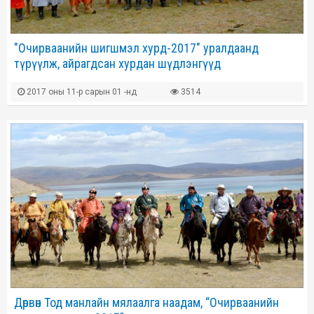
"Очирваанийн шигшмэл хурд-2017" уралдаанд
түрүүлж, айрагдсан хурдан шүдлэнгүүд
2017 оны 11-р сарын 01 -нд
3514
Дөрвөн Тод манлайн мялаалга наадам, “Очирваанийн