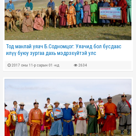
Тод манлай уяач Б.Содномцог: Уяачид бол бусдаас
илүү буюу зургаа дахь мэдрэхүйтэй улс
2017 оны 11-р сарын 01 -нд
2634