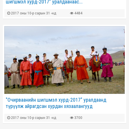
шигшмэл хурд-2017” уралдаанаас...
2017 оны 10-р сарын 31 -нд
4484
"Очирваанийн шигшмэл хурд-2017" уралдаанд
түрүүлж айрагдсан хурдан хязаалангууд
2017 оны 10-р сарын 31 -нд
3700