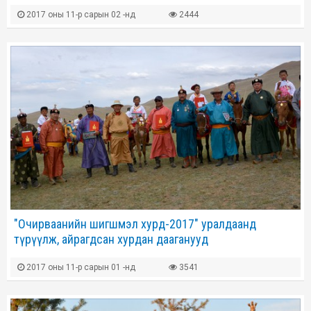
2017 оны 11-р сарын 02 -нд
2444
"Очирваанийн шигшмэл хурд-2017" уралдаанд
түрүүлж, айрагдсан хурдан дааганууд
2017 оны 11-р сарын 01 -нд
3541