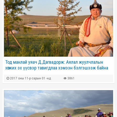
Тод манлай уяач Д.Дагвадорж: Аялал жуулчлалын
хөгжих эх үүсвэр тавигдлаа хэмээн бэлгэшээж байна
2017 оны 11-р сарын 01 -нд
3861