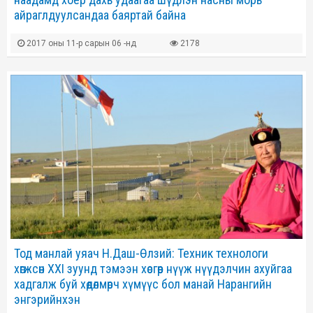
айраглдуулсандаа баяртай байна
2017 оны 11-р сарын 06 -нд
2178
Тод манлай уяач Н.Даш-Өлзий: Техник технологи
хөгжсөн XXI зуунд тэмээн хөсгөөр нүүж нүүдэлчин ахуйгаа
хадгалж буй хөдөлмөрч хүмүүс бол манай Нарангийн
энгэрийнхэн