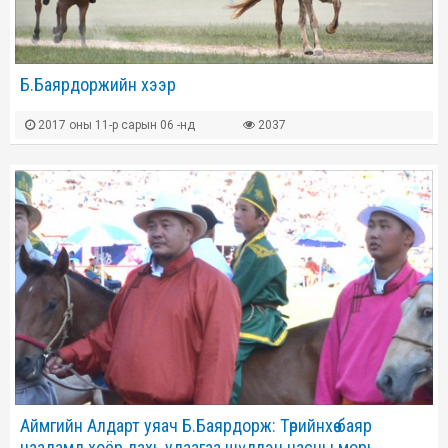
Б.Баярдоржийн хээр
2017 оны 11-р сарын 06 -нд
2037
Аймгийн Алдарт уяач Б.Баярдорж: Төрийнхөө баяр
наадамд хоёр дахь удаагаа шүдлэн насны морь