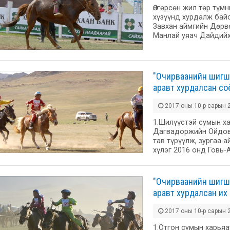
Өнгөрсөн жил төр түм
хүзүүнд хурдалж байс
Завхан аймгийн Дөрв
Манлай уяач Дайдийх
"Очирваанийн шигш
аравт хурдалсан со
2017 оны 10-р сарын 2
1.Шилүүстэй сумын ха
Дагвадоржийн Ойдовы
тав түрүүлж, зургаа 
хүлэг 2016 онд Говь-
"Очирваанийн шигш
аравт хурдалсан их
2017 оны 10-р сарын 2
1.Отгон сумын харьяа