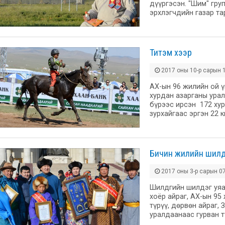
дүүргэсэн. "Шим" гру
эрхлэгчдийн газар т
Титэм хээр
2017 оны 10-р сарын 1
АХ-ын 96 жилийн ой 
хурдан азарганы ура
бүрээс ирсэн 172 хур
зурхайгаас эргэн 22
Бичин жилийн шилдг
2017 оны 3-р сарын 07
Шилдгийн шилдэг уяач
хоёр айраг, АХ-ын 95
түрүү, дөрвөн айраг,
уралдаанаас гурван т