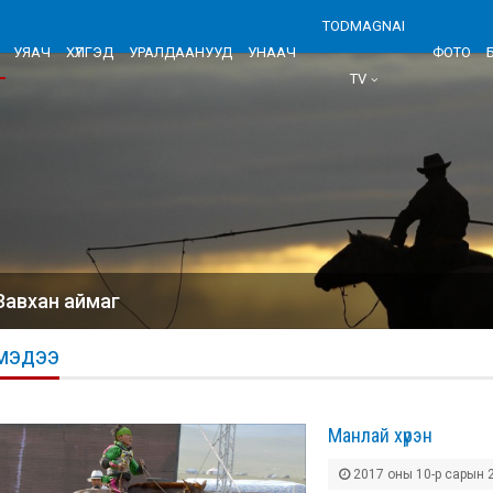
TODMAGNAI
УЯАЧ
ХҮЛГЭД
УРАЛДААНУУД
УНААЧ
ФОТО
TV
Завхан аймаг
МЭДЭЭ
Манлай хүрэн
2017 оны 10-р сарын 2