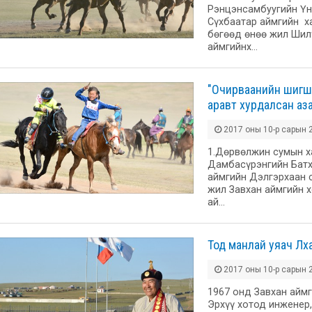
Рэнцэнсамбуугийн Үн
Сүхбаатар аймгийн х
бөгөөд өнөө жил Шил
аймгийнх…
"Очирваанийн шигш
аравт хурдалсан аз
2017 оны 10-р сарын 2
1.Дөрвөлжин сумын х
Дамбасүрэнгийн Батху
аймгийн Дэлгэрхаан с
жил Завхан аймгийн 
ай…
Тод манлай уяач Лх
2017 оны 10-р сарын 2
1967 онд Завхан айм
Эрхүү хотод инженер,