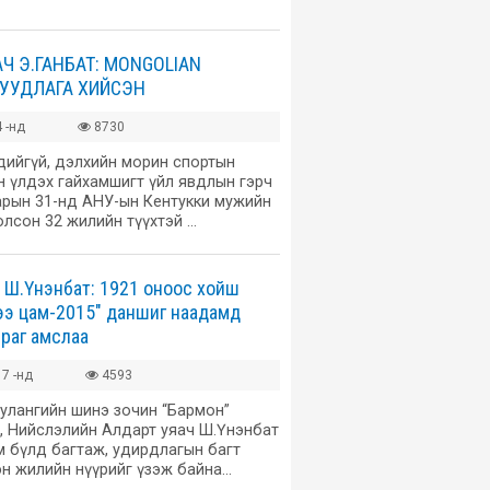
Ч Э.ГАНБАТ: МОNGOLIAN
БУУДЛАГА ХИЙСЭН
 -нд
8730
дийгүй, дэлхийн морин спортын
н үлдэх гайхамшигт үйл явдлын гэрч
сарын 31-нд АНУ-ын Кентукки мужийн
лсон 32 жилийн түүхтэй …
ч Ш.Үнэнбат: 1921 оноос хойш
рээ цам-2015" даншиг наадамд
йраг амслаа
7 -нд
4593
улангийн шинэ зочин “Бармон”
, Нийслэлийн Алдарт уяач Ш.Үнэнбат
м бүлд багтаж, удирдлагын багт
н жилийн нүүрийг үзэж байна…