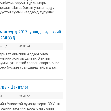
энбатын хүрэн. Хүрэн морь
арьяат Шатарбалын унаган адуу
үүстэй сумын наадамд түрүүлж,
мэл хурд-2017" уралдаанд эхний
арганууд
5 -нд
3574
арьяат аймгийн Алдарт уяач
ягийн хонгор халзан. Хэнтий
умын угшилтай халзан азарга өнөө
хоёр бүсийн уралдаанд айрагдаж,
агвын Цандэлэг
5 -нд
3162
гийн Улиастай суманд төрж, ОХУ-ын
 эдийн засгийн дээд сургуулийг