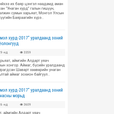
нийхээ их баяр цэнгэл наадамд аман
ан “Унаган хурд” галын гишүүн,
өлжин сумын харьяат, Монгол Улсын
үүгийн Баяраагийн хүрэ…
мэл хурд-2017" уралдаанд эхний
ёолонгууд
9 -нд
3359
рьяат, аймгийн Алдарт уяач
н хонгор. Аймаг, бүсийн уралдаанд
айрагдсан Шаварт хөөвөрийн унаган
Алтай аймаг зохион байгуул…
мэл хурд-2017" уралдаанд эхний
 насны морьд
6 -нд
3609
т, аймгийн Алдарт уяач