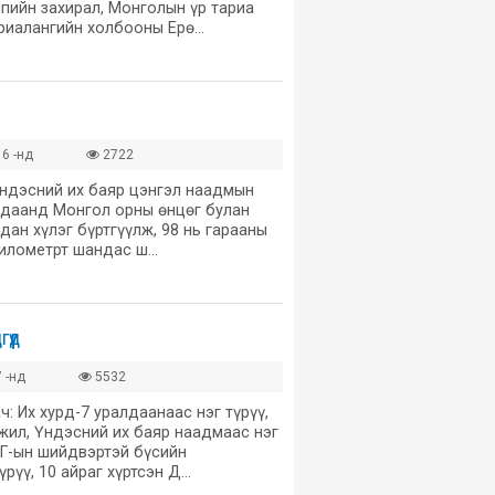
ппийн захирал, Монголын үр тариа
ариалангийн холбооны Ерө…
6 -нд
2722
үндэсний их баяр цэнгэл наадмын
лдаанд Монгол орны өнцөг булан
дан хүлэг бүртгүүлж, 98 нь гарааны
 километрт шандас ш…
үүд
 -нд
5532
: Их хурд-7 уралдаанаас нэг түрүү,
 жил, Үндэсний их баяр наадмаас нэг
 ЗГ-ын шийдвэртэй бүсийн
үрүү, 10 айраг хүртсэн Д…