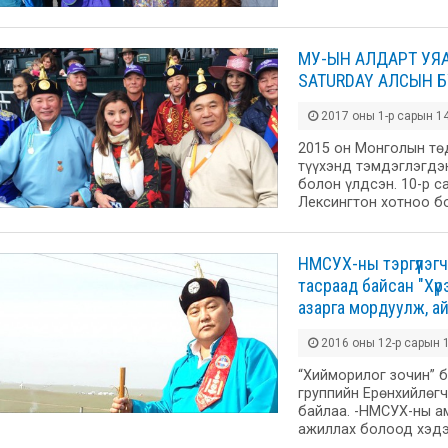
МУ-ЫН АЛДАРТ УЯА
SATURDAY АЛСЫН 
2017 оны 1-р сарын 14
2015 он Монголын тө
түүхэнд тэмдэглэгдэ
болон үлдсэн. 10-р 
Лексингтон хотноо бо
НМСУХ-ны тэргүүлэг
тасраад байсан "Хү
азарга мордуулж, а
2016 оны 12-р сарын 1
“Хийморилог зочин” б
группийн Ерөнхийлөгч
байлаа. -НМСУХ-ны а
ажиллах болоод хэдэ