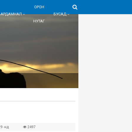
ОРОН
БАРДАМНАЛ
БУСАД
НУТАГ
9 -нд
2497